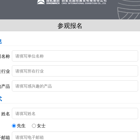
参观报名
息
司名称
在行业
的产品
式
姓名
先生
女士
子邮箱