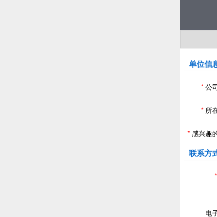
单位信
*
公
*
所
*
感兴趣
联系方
*
电